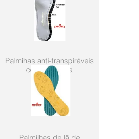
Palmihas anti-transpiráveis
com aloe vera
Palmilhas de lã de