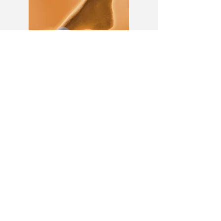
Almofadas metatarsais
Almofadas em gel