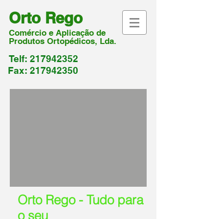
Orto Rego
Com
ércio e Aplicação de
Produtos Ortopédicos, Lda.
Telf:
217942352
Fax:
217942350
Orto Rego - Tudo para
o seu